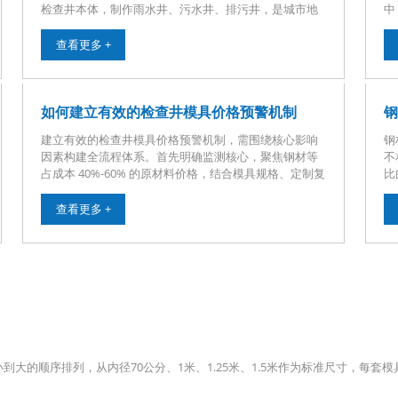
检查井本体，制作雨水井、污水井、排污井，是城市地
中
下管网建设的核心模具。其次，模具可生产井体、井
钢
座、井筒、收口、井圈等分段构件，工厂预制生产效率
形
查看更多 +
高，成品尺寸规整，能够直接运到施工现场拼装，大幅
钢
缩短施工工期，减少现场浇筑带来的污染。同时，该模
显
具适用于小区管网、乡村污水改造、公路市政排水、农
润
田水利排涝等
如何建立有效的检查井模具价格预警机制
强
建立有效的检查井模具价格预警机制，需围绕核心影响
钢
因素构建全流程体系。首先明确监测核心，聚焦钢材等
不
占成本 40%-60% 的原材料价格，结合模具规格、定制复
比
杂度、采购量级等关键变量，通过行业协会、大宗商品
钢
平台、供应商直联等多渠道收集数据。设定分级预警标
加
查看更多 +
准，参考价格波动幅度：单次波动 5%-10% 为三级预
高
警，10%-20% 为二级预警，超 20% 或连续三月累计超
7
30% 为一级预警。建立常态化监测机制，常规时段每周
输
监测，基建旺季、政策调�
偏
到大的顺序排列，从内径70公分、1米、1.25米、1.5米作为标准尺寸，每