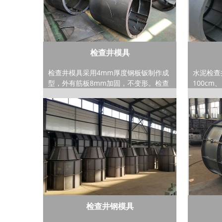
检查井模具
检查井模具采用4mm厚度钢板钣制作成
水泥检查
型，外有筋板8mm加固，不变形。检查
100cm
井模具组成包括内外模、连接孔模具、
可根据用
上盖模具、底座模具，更多规格尺寸，
井模具用
详细规格跟具图纸设计来生产。检查井
于市政、
模具常用规格尺寸有六种，分别是：内
筑污水管
径70cm、外径90cm内径100cm、外径
来预制钢
120cm内径100cm、外径140cm内径
展，预制
120cm、外径140cm内径125cm、外径
泥检查井
165cm内径150cm、外径190cm检查井
装、防腐
模具已经成为现实生活中不可或缺的一
施工工程
部分，它的主要作用是：排污、排水、
上该如何
给水、电力电缆、消防等�
检查井钢模具