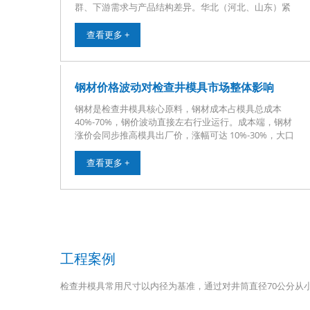
群、下游需求与产品结构差异。华北（河北、山东）紧
邻北方钢厂，钢材采购物流成本低，本地模具企业可批
量锁价，钢价涨跌带来的成本传导幅度最小；中小工厂
查看更多 +
集中，钢价暴涨时利润承压更突出，低价竞争加剧。华
东模具产业链完备、钢厂代理渠道稳定，头部企业多签
订长期钢材协议，抗风险能力强，且市政基建需求旺
盛，客户对模具�
钢材价格波动对检查井模具市场整体影响
钢材是检查井模具核心原料，钢材成本占模具总成本
40%-70%，钢价波动直接左右行业运行。成本端，钢材
涨价会同步推高模具出厂价，涨幅可达 10%-30%，大口
径、异形模具耗钢量大，价格波动更剧烈；钢价下跌则
带动模具报价下调，压缩厂商盈利空间。供需端，钢价
查看更多 +
持续走高时，基建采购方会延缓下单、缩减采购量，市
场订单萎缩；部分客户改用塑料复合模具替代钢模，分
流钢模需求。中小模具厂缺乏锁价采购能力，原料涨价
易吞噬利润，甚至�
工程案例
检查井模具常用尺寸以内径为基准，通过对井筒直径70公分从小