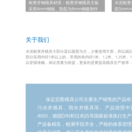
检查井钢模具材质：检查井钢模具主板
水泥检查
采用4mm钢板、勒筋为8mm钢板制作
筋5mm
成型。检查井钢模具组成：检查井钢模
括：井体
具由外模和内模、井口模具、井盖模
底座模具
具、连接孔组合而成。检查井钢模具使
泥检查井
用方法：首先将检查井钢模具内腔喷一
外径90c
关于我们
层机油，为了脱模方便，然后将搅拌好
径120c
的水泥倒入检查井钢模具中,用振动棒将
径165c
水泥检查井模具大部分是以圆形为主，少量使用方形，所以就以
其振动，等水泥初期凝固便可脱模，约
检查井钢模
部分采用内径1米以上的，常用的有内径1米、1.2米、1.2
18小时左右，操作非常简单。常规检查
的水泥检
以穿插准确，保证质量为前提，更多的是要提高模具生产效率
井钢模具尺寸：检查井钢模具总高为
Φ120c
150cm，井口模具高为50cm，井体模具
查井钢模
具使用方
内部喷一
保定宏图模具公司主要生产销售的产品有
污水井模具、雨水井模具等。产品按照中国G
ANSI，德国DIN和日本JIS等国家标准执行
产设备精良，检测手段齐全，严格的体系管理