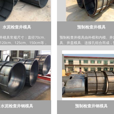
水泥检查井模具
预制检查井模具
井模具常规尺寸：直径70cm、
预制检查井模具由外模和内模、井
、120cm、125cm、150cm等，
具、井盖模具、连接孔组合而成，
户提供的图纸定做。水泥检查
检查井模具主板采用4mm钢板、
途：水泥检查井模具主要应用
6mm钢板制作成型，预制检查井
建筑小区、工业企业与民用建
高为150cm，预制检查井模具井
道工程，利用水泥检查井模具
50cm，井体高为100cm，井体内
筋水泥检查井。随着时代的发
100cm，外径120cm。预制检查
型水泥检查井已经代替砖砌水
是用来制作排放雨水等较干净的下
，水泥检查井模具更便于安
井，雨水井侧面有孔，与排水管道
蚀、防渗漏、使用寿命更长。
连，底部有向下延伸的渗水管，可
中在订购水泥检查井模具数量
水向地下补充并将多余的雨水经排
计算，订购多少套模具合适，
道排走。城市预制检查井模具规格
径1.25米或�
水泥检查井钢模具
预制检查井钢模具