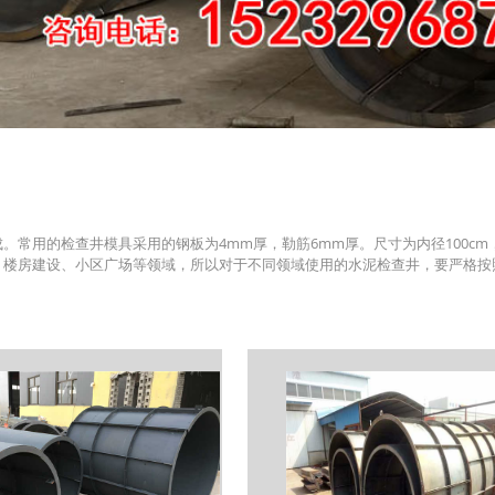
用的检查井模具采用的钢板为4mm厚，勒筋6mm厚。尺寸为内径100cm，外径1
、楼房建设、小区广场等领域，所以对于不同领域使用的水泥检查井，要严格按