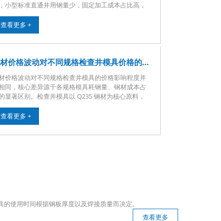
，小型标准直通井用钢量少，固定加工成本占比高，
价波动带来的售价浮动较小；大口径、方形、多通异
模具加厚钢板与加固筋用料大，钢材成本主导定价，
查看更多 +
价上涨时出厂价涨幅可达 10%-30%，订单收缩幅度更
著。钢价走高阶段，中小模具厂无长期锁价渠道，利
被挤压，头部钢模企业依托集采协议抗风险能力更
。塑料、玻璃钢�
钢材价格波动对不同规格检查井模具价格的影响程度相同吗
材价格波动对不同规格检查井模具的价格影响程度并
相同，核心差异源于各规格模具耗钢量、钢材成本占
的显著区别。检查井模具以 Q235 钢材为核心原料，
材成本占总成本 40%—60%，规格越大，钢板厚度、
强筋、整体框架用钢量成倍增加，钢材成本权重更
查看更多 +
，受钢价涨跌冲击更明显。小型检查井模具（直径
00-1000mm）单套用钢仅 80-150kg，人工、加工、运
等固定成本占比偏高，钢材涨跌带来的总价浮动幅度
小；大型、异形检查井模具
套模具的使用时间根据钢板厚度以及焊接质量而决定。
查看更多