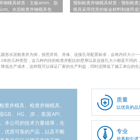
井钢模具材质：主板4mm、肋
预制检查井钢模具材质：预制检查
×6cm。水泥检查井钢模具包
模具采用优质的钣金材料制做而成
外模、井体内模、井口模具、
板：4mm，勒筋：8mm 预制检
、上盖模具、连接孔模具。水
模具尺寸：常规预制检查井钢模具
钢模具规格尺寸：内径70cm、
150cm，内径100cm，外径120c
m内径100cm、外径120cm内
口直径70cm，分两节组成，分别
m、外径140cm内径125cm、外
模具、井口模具、井盖模具、连接
m内径150cm、外径190cm水泥
预制检查井钢模具使用方法：首先
圆形水泥检查井为例，按照井筒、井体、连接孔等配置标准，会将内径大小一一表
具壁厚：Φ70cm、Φ100cm
制检查井钢模具内模喷一层柴油或
5米、1.5米的几种类型，这几种内径的检查井配比的壁厚以及连接孔大小都是不
查井钢模具壁厚10cm，
剂，为了脱模方便，然后将搅拌好
，降低生产成本，这样既可以保证厂家的生产利益，同时还降低了施工单位的生
m、Φ125cm、Φ150cm的水泥检
泥倒入预制检查井钢模具中，用振
具壁厚20cm。水泥检查井钢模
进行振动，排除混凝土中的空隙，
法：首先在水泥检查井钢模具
�
�
质量
检查井模具、检查井钢模具、
以优良的品
B、HG、JB，美国API、
生产。本公司的技术力量雄厚，生
专业
，优质可靠的产品，以及不断
培养和引进