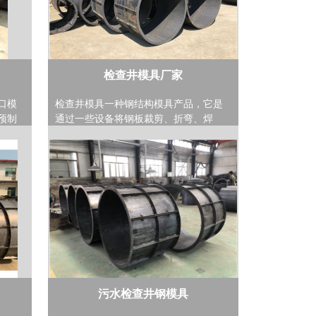
检查井模具厂家
口模
检查井模具一种钢结构模具产品，它是
预制
通过一些设备将钢板裁剪、折弯、焊
勒筋为
接、打磨、组装等多道工序制作而成
模具总
的，成型后的检查井模具可用来预制钢
口高为
筋混凝土，钢筋混凝土通过检查井模具
径
的定型便可成为检查井，用在市政、小
井模具
区、厂区等建筑工程，检查井一般设在
水
排水管道交汇处、转弯处、管径或坡度
相
改变处、跌水处等，为了便于定期检
将雨
查、清洁和疏通或下井操作检查的构筑
水管
物。检查井分为直通检查井、三通检查
为直
井、四通检查井、45°弯头检�
污水检查井钢模具