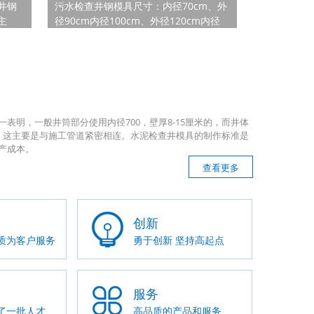
井钢
污水检查井钢模具尺寸：内径70cm、外
主
径90cm内径100cm、外径120cm内径
查井钢
120cm、外径140cm内径125cm、外径
高
165cm内径150cm、外径190cm污水检
m，井
查井钢模具介绍：污水检查井钢模具采
是井体
用钢板焊接，钢板的厚度为4mm，外加
孔。
勒筋固定，污水检查井钢模具分为内模
在预
和外模，内膜分三片组成，外膜分两片
明，一般井筒部分使用内径700，壁厚8-15厘米的，而井体
脱模
组成，拆卸简单快捷。污水检查井钢模
同的，这主要是与施工管道紧密相连。水泥检查井模具的制作标准是
的水
具生产的水泥污水检查井用于地下排雨
产成本。
动棒
水、污水的用途。污水检查井钢模具操
混凝
作流程：1、污水检查井钢模具安装前需
查看更多
要涂刷脱模剂�
创新
质为客户服务
勇于创新 坚持高起点
服务
了一批人才
高品质的产品和服务